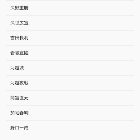
久野重勝
久世広宣
吉田長利
岩城宣隆
河越城
河越夜戦
間宮直元
加地春綱
野口一成