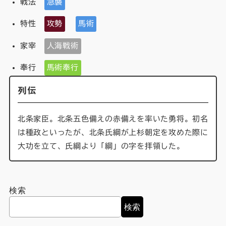
戦法
急襲
特性
攻勢
馬術
家宰
人海戦術
奉行
馬術奉行
列伝
北条家臣。北条五色備えの赤備えを率いた勇将。初名
は種政といったが、北条氏綱が上杉朝定を攻めた際に
大功を立て、氏綱より「綱」の字を拝領した。
検索
検索