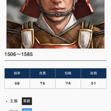
1506～1585
統率
武勇
知略
政務
68
76
74
51
主義
革新