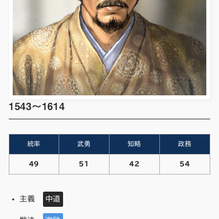
1543～1614
統率
武勇
知略
政務
49
51
42
54
主義
中道