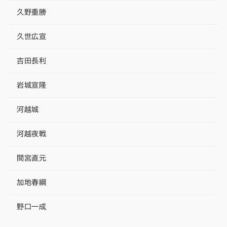
久野重勝
久世広宣
吉田長利
岩城宣隆
河越城
河越夜戦
間宮直元
加地春綱
野口一成