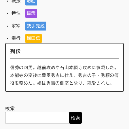
戦法
激励
特性
破策
家宰
銃手先鋭
奉行
織田伝
列伝
信秀の四男。越前攻めや石山本願寺攻めに参戦した。
本能寺の変後は豊臣秀吉に仕え、秀吉の子・秀頼の傅
役を務めた。娘は秀吉の側室となり、寵愛された。
検索
検索