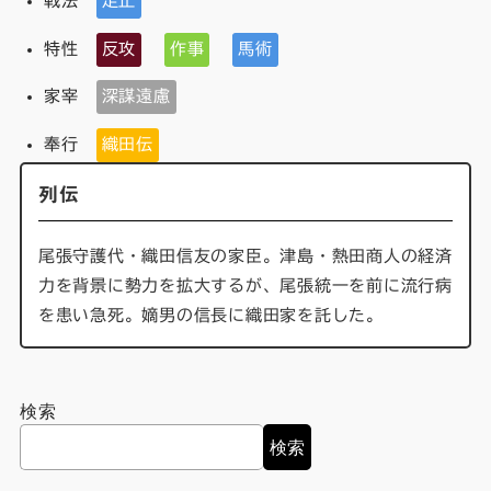
戦法
足止
特性
反攻
作事
馬術
家宰
深謀遠慮
奉行
織田伝
列伝
尾張守護代・織田信友の家臣。津島・熱田商人の経済
力を背景に勢力を拡大するが、尾張統一を前に流行病
を患い急死。嫡男の信長に織田家を託した。
検索
検索