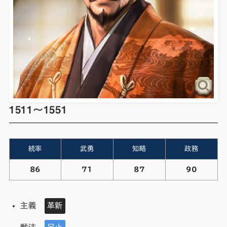
1511～1551
統率
武勇
知略
政務
86
71
87
90
主義
革新