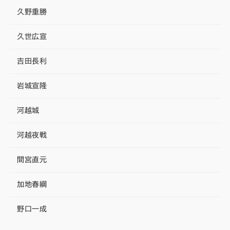
久野重勝
久世広宣
吉田長利
岩城宣隆
河越城
河越夜戦
間宮直元
加地春綱
野口一成