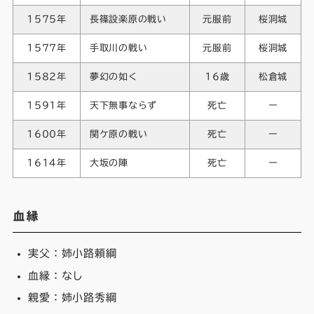
1575年
長篠設楽原の戦い
元服前
桜洞城
1577年
手取川の戦い
元服前
桜洞城
1582年
夢幻の如く
16歳
松倉城
1591年
天下無事ならず
死亡
ー
1600年
関ケ原の戦い
死亡
ー
1614年
大坂の陣
死亡
ー
血縁
実父：姉小路頼綱
血縁：なし
親愛：姉小路秀綱