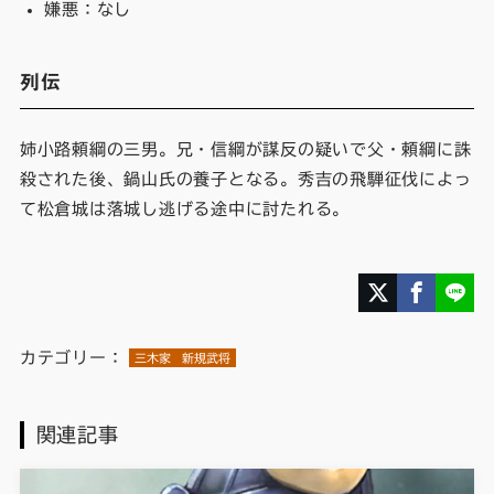
嫌悪：なし
列伝
姉小路頼綱の三男。兄・信綱が謀反の疑いで父・頼綱に誅
殺された後、鍋山氏の養子となる。秀吉の飛騨征伐によっ
て松倉城は落城し逃げる途中に討たれる。
カテゴリー：
三木家
新規武将
関連記事