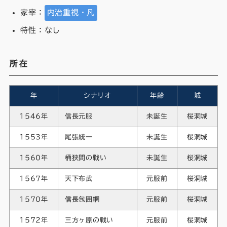
家宰：
内治重視・凡
特性：なし
所在
年
シナリオ
年齢
城
1546年
信長元服
未誕生
桜洞城
1553年
尾張統一
未誕生
桜洞城
1560年
桶狭間の戦い
未誕生
桜洞城
1567年
天下布武
元服前
桜洞城
1570年
信長包囲網
元服前
桜洞城
1572年
三方ヶ原の戦い
元服前
桜洞城