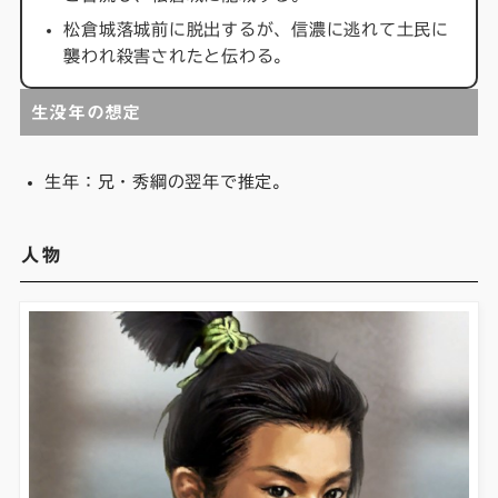
松倉城落城前に脱出するが、信濃に逃れて土民に
襲われ殺害されたと伝わる。
生没年の想定
生年：兄・秀綱の翌年で推定。
人物