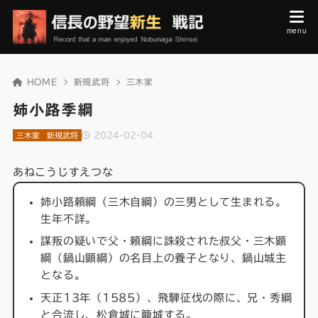
HOME
新規武将
三木家
姉小路季綱
2024-02-04
三木家
新規武将
あねこうじすえつな
姉小路頼綱（三木自綱）の三男として生まれる。
生年不詳。
謀叛の疑いで父・頼綱に誅殺された叔父・三木顕
綱（鍋山顕綱）の名目上の養子となり、鍋山城主
となる。
天正13年（1585）、飛騨征伐の際に、兄・秀綱
と合流し、松倉城に籠城する。