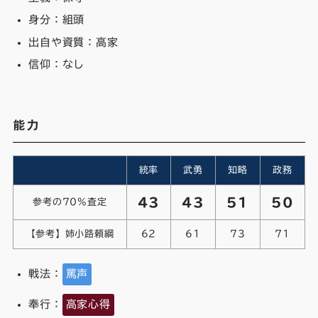
身分：組頭
出自や資質：高家
信仰：なし
能力
統率
武勇
知略
政務
43
43
51
50
参考の70%査定
【参考】姉小路頼綱
62
61
73
71
戦法：
罵声
奉行：
高家心得